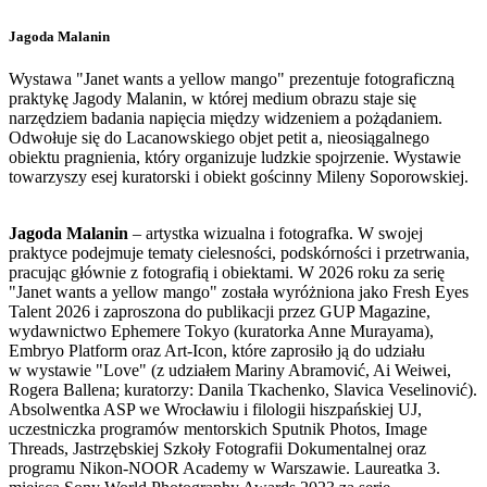
Jagoda Malanin
Wystawa "Janet wants a yellow mango" prezentuje fotograficzną
praktykę Jagody Malanin, w której medium obrazu staje się
narzędziem badania napięcia między widzeniem a pożądaniem.
Odwołuje się do Lacanowskiego objet petit a, nieosiągalnego
obiektu pragnienia, który organizuje ludzkie spojrzenie. Wystawie
towarzyszy esej kuratorski i obiekt gościnny Mileny Soporowskiej.
Jagoda Malanin
– artystka wizualna i fotografka. W swojej
praktyce podejmuje tematy cielesności, podskórności i przetrwania,
pracując głównie z fotografią i obiektami. W 2026 roku za serię
"Janet wants a yellow mango" została wyróżniona jako Fresh Eyes
Talent 2026 i zaproszona do publikacji przez GUP Magazine,
wydawnictwo Ephemere Tokyo (kuratorka Anne Murayama),
Embryo Platform oraz Art-Icon, które zaprosiło ją do udziału
w wystawie "Love" (z udziałem Mariny Abramović, Ai Weiwei,
Rogera Ballena; kuratorzy: Danila Tkachenko, Slavica Veselinović).
Absolwentka ASP we Wrocławiu i filologii hiszpańskiej UJ,
uczestniczka programów mentorskich Sputnik Photos, Image
Threads, Jastrzębskiej Szkoły Fotografii Dokumentalnej oraz
programu Nikon-NOOR Academy w Warszawie. Laureatka 3.