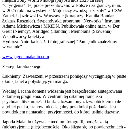
miejsca Sony World Photography Awards 2023 za serię
"Cryogenia". Jej prace prezentowano w Polsce i za granicą, m.in.
w 2025 roku na wystawie "Moje oczy zwodzą pszczoły" w CSW
Zamek Ujazdowski w Warszawie (kuratorzy: Kamila Bondar,
Łukasz Rusznica). Stypendystka programu "Networks" Instytutu
Adama Mickiewicza i MKiDN. Publikowała online m.in. w Der
Greif (Niemcy), Abridged (Irlandia) i Membrana (Słowenia).
Współtworzy kolektyw
Hydroza. Autorka książki fotograficznej "Pamiętnik znaleziony
w wannie".
www.jagodamalanin.com
Z eseju kuratorskiego:
Łakniemy. Zawieszeni w przestrzeni pomiędzy wyciągniętą w puste
dłonią Janet a połyskującym mango.
Według Lacana domena widzenia jest bezpośrednio zintegrowana
z domeną pragnienia. W centrum tej ostatniej francuski
psychoanalityk umieścił brak. Utożsamiony z tzw. obiektem małe
a [objet petit a] stanowi nieosiągalny przedmiot pożądania. Jest
powidokiem namacalnej przyjemności, do której usilnie dążymy.
Jagoda Malanin używając medium fotografii, podąża za tą
(nie)przyjemną (nie)obecnością. Oko ślizga się po powierzchniach -