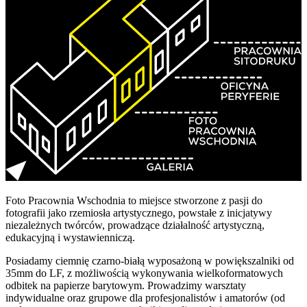
Foto Pracownia Wschodnia to miejsce stworzone z pasji do
fotografii jako rzemiosła artystycznego, powstałe z inicjatywy
niezależnych twórców, prowadzące działalność artystyczną,
edukacyjną i wystawienniczą.
Posiadamy ciemnię czarno-białą wyposażoną w powiększalniki od
35mm do LF, z możliwością wykonywania wielkoformatowych
odbitek na papierze barytowym. Prowadzimy warsztaty
indywidualne oraz grupowe dla profesjonalistów i amatorów (od